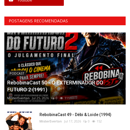
POSTAGENS RECOMENDADAS
PODCAST
RebobinaCast 50 - O EXTERMINADOR DO
FUTURO 2 (1991)
MisterEverton
Jul 25, 2026
0
111
RebobinaCast 49 - Débi & Loide (1994)
MisterEverton
Jul 17, 2026
0
152