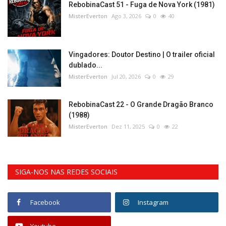
RebobinaCast 51 - Fuga de Nova York (1981)
MisterEverton
Ago 3, 2026
0
40
Vingadores: Doutor Destino | O trailer oficial
dublado...
MisterEverton
Jul 20, 2026
0
29
RebobinaCast 22 - O Grande Dragão Branco
(1988)
MisterEverton
Dez 11, 2025
0
22
SIGA-NOS NAS REDES SOCIAIS
Facebook
Instagram
Youtube