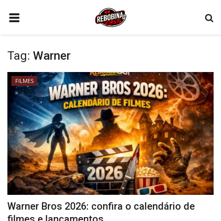
HOME
Tag:
Warner
PODCAST
FILMES
FILMES
CONTATO
SÉRIES
GAMES
QUEM SOMOS
CONECTE-SE
REGISTO
Warner Bros 2026: confira o calendário de
filmes e lançamentos