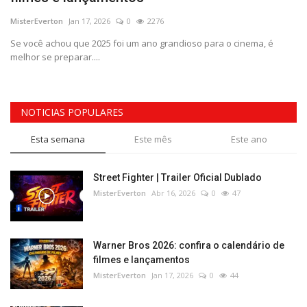
MisterEverton
Jan 17, 2026
0
2276
Se você achou que 2025 foi um ano grandioso para o cinema, é
melhor se preparar....
NOTICIAS POPULARES
Esta semana
Este mês
Este ano
Street Fighter | Trailer Oficial Dublado
MisterEverton
Abr 16, 2026
0
47
Warner Bros 2026: confira o calendário de
filmes e lançamentos
MisterEverton
Jan 17, 2026
0
44