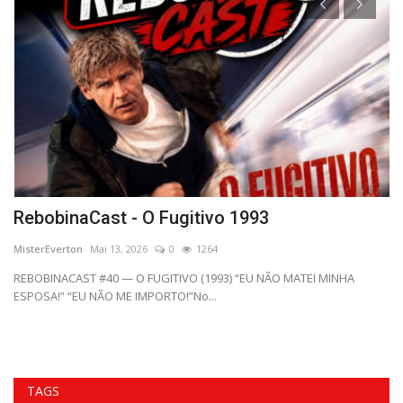
RebobinaCast - O Fugitivo 1993
R
B
MisterEverton
Mai 13, 2026
0
1264
Mi
REBOBINACAST #40 — O FUGITIVO (1993) “EU NÃO MATEI MINHA
ESPOSA!” “EU NÃO ME IMPORTO!”No...
No
em
TAGS