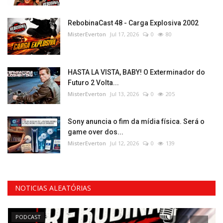
RebobinaCast 48 - Carga Explosiva 2002
MisterEverton
Jul 17, 2026
0
80
HASTA LA VISTA, BABY! O Exterminador do
Futuro 2 Volta...
MisterEverton
Jul 13, 2026
0
205
Sony anuncia o fim da mídia física. Será o
game over dos...
MisterEverton
Jul 12, 2026
0
139
NOTICIAS ALEATÓRIAS
PODCAST