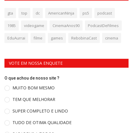
gta
top
dc
AmericanNinja
ps5
podcast
1985
videogame
CinemaAnos90
PodcastDeFilmes
EduAurrai
filme
games
RebobinaCast
cinema
VOTE EM NOSSA ENQUETE
O que achou de nosso site ?
MUITO BOM MESMO
TEM QUE MELHORAR
SUPER COMPLETO E LINDO
TUDO DE OTIMA QUALIDADE