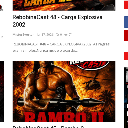
)
RebobinaCast 48 - Carga Explosiva
2002
MisterEverton
Jul 17, 2026
0
74
de
REBOBINACAST #48 – CARGA EXPLOSIVA (2002) As regras
eram simples:Nunca mude o acordo....