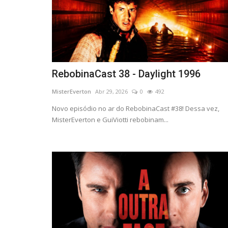
RebobinaCast 38 - Daylight 1996
MisterEverton
Abr 29, 2026
0
492
Novo episódio no ar do RebobinaCast #38! Dessa vez,
MisterEverton e GuiViotti rebobinam...