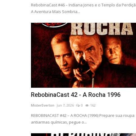
RebobinaCast #46 – Indiana Jones e o Templo da Perdiçã
A Aventura Mais Sombria...
PODCAST
ga de Nova York
RebobinaCast T1 12 McQuade, 
RebobinaCast 42 - A Rocha 1996
Solitário
MisterEverton
Jun 7, 2026
0
162
58
MisterEverton
Nov 9, 2025
0
308
REBOBINACAST #42 – A ROCHA (1996) Prepare sua roupa
VA YORK (1981) Prepare-
????️✨ REBOBINACAST #12 NO AR!???? McQuade,
antiarmas químicas, pegue o...
..
Solitário (1983)No episódio 12,...