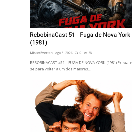
RebobinaCast 51 - Fuga de Nova York
(1981)
MisterEverton
Ago 3, 2026
0
58
REBOBINACAST #51 – FUGA DE NOVA YORK (1981) Prepare
se para voltar a um dos maiores...