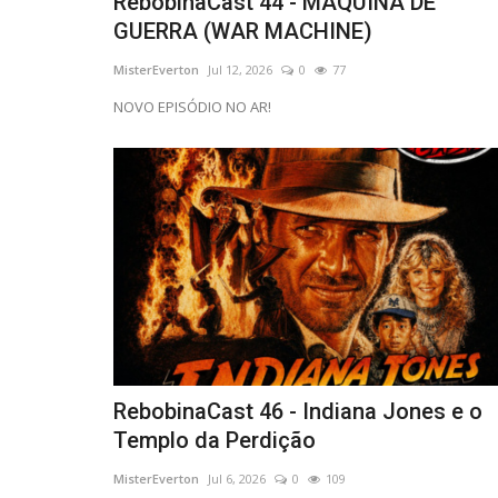
RebobinaCast 44 - MÁQUINA DE
GUERRA (WAR MACHINE)
MisterEverton
Jul 12, 2026
0
77
NOVO EPISÓDIO NO AR!
RebobinaCast 46 - Indiana Jones e o
Templo da Perdição
MisterEverton
Jul 6, 2026
0
109