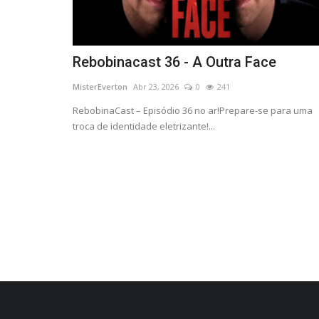
Rebobinacast 36 - A Outra Face
MisterEverton
Abr 23, 2026
0
241
RebobinaCast – Episódio 36 no ar!Prepare-se para uma
troca de identidade eletrizante!...