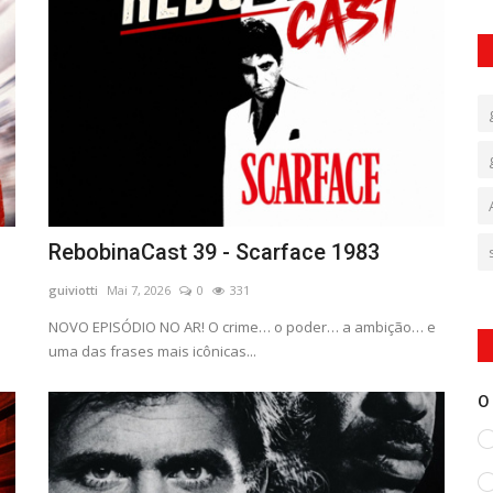
RebobinaCast 39 - Scarface 1983
guiviotti
Mai 7, 2026
0
331
NOVO EPISÓDIO NO AR! O crime… o poder… a ambição… e
uma das frases mais icônicas...
O