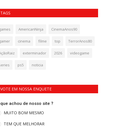
TAGS
games
AmericanNinja
CinemaAnos90
gamer
cinema
filme
top
TerrorAnos80
AçãoRaiz
exterminador
2026
videogame
series
ps5
noticia
VOTE EM NOSSA ENQUETE
 que achou de nosso site ?
MUITO BOM MESMO
TEM QUE MELHORAR