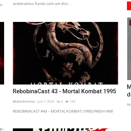
aceleramos fundo com um dos...
o:
PODCAST
o Lobo
RebobinaCast T110 Os Caçadores da
M
RebobinaCast 43 - Mortal Kombat 1995
Arca Perdida
d
MisterEverton
Jun 7, 2026
0
134
MisterEverton
Nov 9, 2025
0
267
Mi
REBOBINACAST #43 – MORTAL KOMBAT (1995) FINISH HIM!
 o Lobo
????️✨ Novo Episódio no Ar! Prepare o chicote, ajeite o
chapéu e embarque com a...