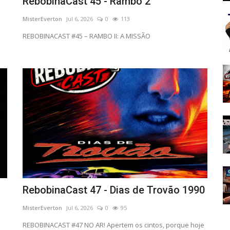
RebobinaCast 45 - Rambo 2
MisterEverton
Jul 6, 2026
0
113
REBOBINACAST #45 – RAMBO II: A MISSÃO
RebobinaCast 47 - Dias de Trovão 1990
MisterEverton
Jul 6, 2026
0
95
REBOBINACAST #47 NO AR! Apertem os cintos, porque hoje