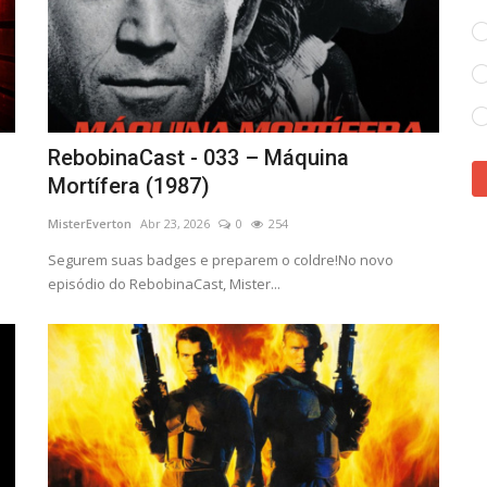
RebobinaCast - 033 – Máquina
Mortífera (1987)
MisterEverton
Abr 23, 2026
0
254
Segurem suas badges e preparem o coldre!No novo
episódio do RebobinaCast, Mister...