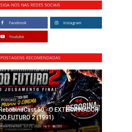
SIGA-NOS NAS REDES SOCIAIS
Facebook
Instagram
Youtube
POSTAGENS RECOMENDADAS
PODCAST
RebobinaCast 50 - O EXTERMINADOR
DO FUTURO 2 (1991)
MisterEverton
Jul 25, 2026
0
108