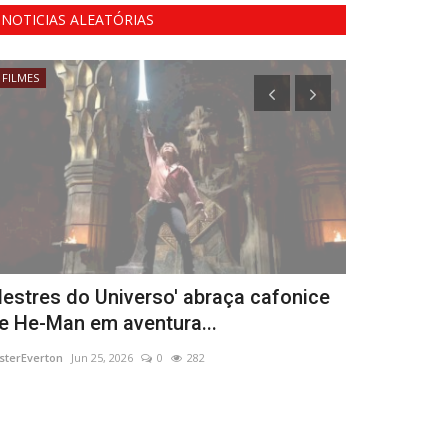
NOTICIAS ALEATÓRIAS
FILMES
FILMES
estres do Universo' abraça cafonice
Por que os
e He-Man em aventura...
diferentes 
sterEverton
Jun 25, 2026
0
282
MisterEverton
Nov