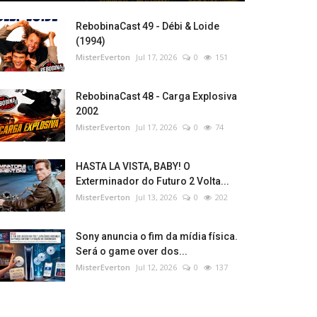
RebobinaCast 49 - Débi & Loide
(1994)
MisterEverton
Jul 17, 2026
0
151
RebobinaCast 48 - Carga Explosiva
2002
MisterEverton
Jul 17, 2026
0
74
HASTA LA VISTA, BABY! O
Exterminador do Futuro 2 Volta...
MisterEverton
Jul 13, 2026
0
202
Sony anuncia o fim da mídia física.
Será o game over dos...
MisterEverton
Jul 12, 2026
0
137