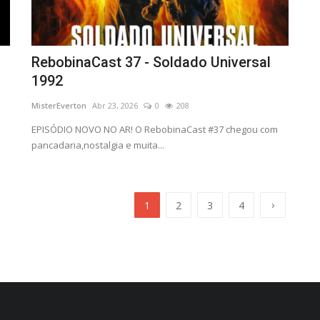
RebobinaCast 37 - Soldado Universal
1992
MisterEverton
Abr 23, 2026
0
208
EPISÓDIO NOVO NO AR! O RebobinaCast #37 chegou com
pancadaria,nostalgia e muita...
›
1
2
3
4