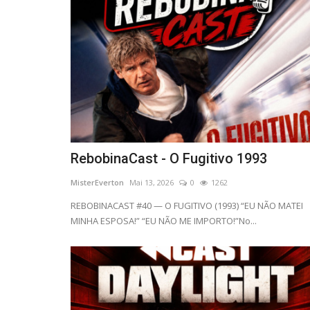
RebobinaCast - O Fugitivo 1993
MisterEverton
Mai 13, 2026
0
1262
REBOBINACAST #40 — O FUGITIVO (1993) “EU NÃO MATEI
MINHA ESPOSA!” “EU NÃO ME IMPORTO!”No...