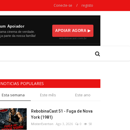
Conecte-se
/
registo
NOTICIAS POPULARES
Esta semana
Este mês
Este ano
RebobinaCast 51 - Fuga de Nova
York (1981)
MisterEverton
Ago 3, 2026
0
58