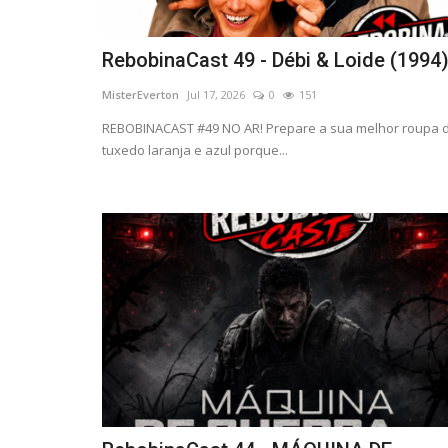
RebobinaCast 49 - Débi & Loide (1994
MisterEverton
Jul 17, 2026
0
151
REBOBINACAST #49 NO AR! Prepare a sua melhor roupa 
tuxedo laranja e azul porque...