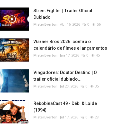
Street Fighter | Trailer Oficial
Dublado
MisterEverton
Abr 16, 2026
0
56
Warner Bros 2026: confira o
calendário de filmes e lançamentos
MisterEverton
Jan 17, 2026
0
45
Vingadores: Doutor Destino | O
trailer oficial dublado...
MisterEverton
Jul 20, 2026
0
35
RebobinaCast 49 - Débi & Loide
(1994)
MisterEverton
Jul 17, 2026
0
28