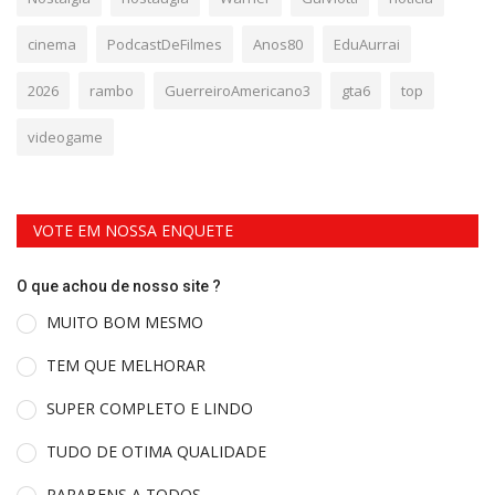
cinema
PodcastDeFilmes
Anos80
EduAurrai
2026
rambo
GuerreiroAmericano3
gta6
top
videogame
VOTE EM NOSSA ENQUETE
O que achou de nosso site ?
MUITO BOM MESMO
TEM QUE MELHORAR
SUPER COMPLETO E LINDO
TUDO DE OTIMA QUALIDADE
PARABENS A TODOS