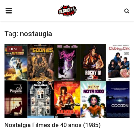
HOME
Tag:
nostaugia
PODCAST
FILMES
FILMES
CONTATO
SÉRIES
GAMES
QUEM SOMOS
CONECTE-SE
REGISTO
Nostalgia Filmes de 40 anos (1985)