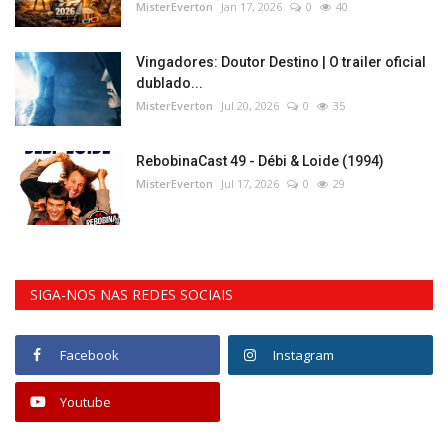
MisterEverton
Jan 17, 2026
0
40
Vingadores: Doutor Destino | O trailer oficial
dublado...
MisterEverton
Jul 20, 2026
0
35
RebobinaCast 49 - Débi & Loide (1994)
MisterEverton
Jul 17, 2026
0
29
SIGA-NOS NAS REDES SOCIAIS
Facebook
Instagram
Youtube