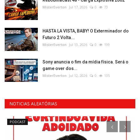
RebobinaCast 48 - Carga Explosiva 2002
MisterEverton
Jul 17, 2026
0
73
HASTA LA VISTA, BABY! O Exterminador do
Futuro 2 Volta...
MisterEverton
Jul 13, 2026
0
199
Sony anuncia o fim da mídia física. Será o
game over dos...
MisterEverton
Jul 12, 2026
0
135
NOTICIAS ALEATÓRIAS
PODCAST