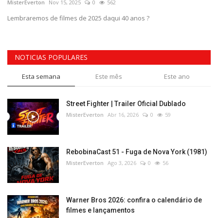
MisterEverton
Nov 15, 2025
0
562
Lembraremos de filmes de 2025 daqui 40 anos ?
NOTICIAS POPULARES
Esta semana
Este mês
Este ano
Street Fighter | Trailer Oficial Dublado
MisterEverton
Abr 16, 2026
0
59
RebobinaCast 51 - Fuga de Nova York (1981)
MisterEverton
Ago 3, 2026
0
56
Warner Bros 2026: confira o calendário de
filmes e lançamentos