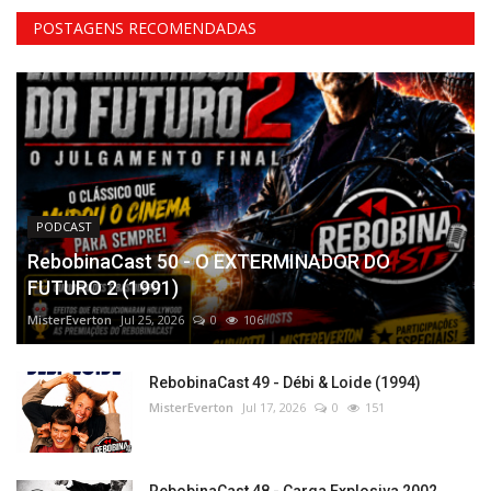
POSTAGENS RECOMENDADAS
PODCAST
RebobinaCast 50 - O EXTERMINADOR DO
FUTURO 2 (1991)
MisterEverton
Jul 25, 2026
0
106
RebobinaCast 49 - Débi & Loide (1994)
MisterEverton
Jul 17, 2026
0
151