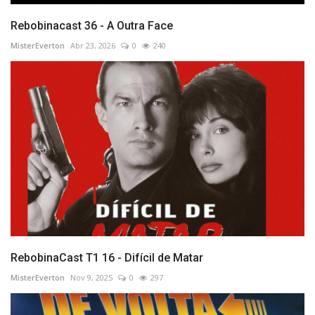
Rebobinacast 36 - A Outra Face
MisterEverton
Abr 23, 2026
0
240
RebobinaCast T1 16 - Difícil de Matar
MisterEverton
Nov 9, 2025
0
297