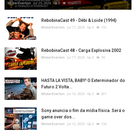
MisterEverton
Jul 25, 2026
0
106
RebobinaCast 49 - Débi & Loide (1994)
MisterEverton
Jul 17, 2026
0
151
RebobinaCast 48 - Carga Explosiva 2002
MisterEverton
Jul 17, 2026
0
74
HASTA LA VISTA, BABY! O Exterminador do
Futuro 2 Volta...
MisterEverton
Jul 13, 2026
0
201
Sony anuncia o fim da mídia física. Será o
game over dos...
MisterEverton
Jul 12, 2026
0
136