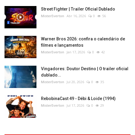
Street Fighter | Trailer Oficial Dublado
MisterEverton
Abr 16, 2026
0
56
Warner Bros 2026: confira o calendário de
filmes e lançamentos
MisterEverton
Jan 17, 2026
0
42
Vingadores: Doutor Destino | O trailer oficial
dublado...
MisterEverton
Jul 20, 2026
0
35
RebobinaCast 49 - Débi & Loide (1994)
MisterEverton
Jul 17, 2026
0
29