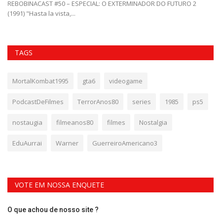
REBOBINACAST #50 – ESPECIAL: O EXTERMINADOR DO FUTURO 2
(1991) "Hasta la vista,...
TAGS
MortalKombat1995
gta6
videogame
PodcastDeFilmes
TerrorAnos80
series
1985
ps5
nostaugia
filmeanos80
filmes
Nostalgia
EduAurrai
Warner
GuerreiroAmericano3
VOTE EM NOSSA ENQUETE
O que achou de nosso site ?