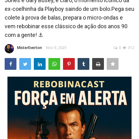
Jones e Gary Busey, e claro, o momento icônico da
ex-coelhinha da Playboy saindo de um bolo.Pega seu
colete à prova de balas, prepara o micro-ondas e
vem rebobinar esse clássico de ação dos anos 90
com a gente! ⚓
MisterEverton
Nov 9, 2025
0
312