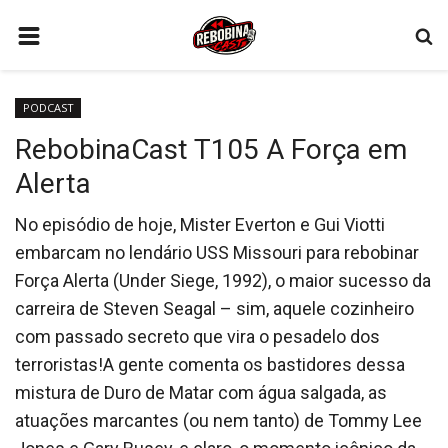
HOME
PODCAST
PODCAST
RebobinaCast T105 A Força em
FILMES
Alerta
CONTATO
No episódio de hoje, Mister Everton e Gui Viotti
SÉRIES
embarcam no lendário USS Missouri para rebobinar
GAMES
Força Alerta (Under Siege, 1992), o maior sucesso da
carreira de Steven Seagal – sim, aquele cozinheiro
QUEM SOMOS
com passado secreto que vira o pesadelo dos
CONECTE-SE
terroristas!A gente comenta os bastidores dessa
mistura de Duro de Matar com água salgada, as
REGISTO
atuações marcantes (ou nem tanto) de Tommy Lee