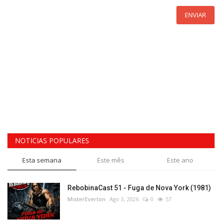
ENVIAR
NOTICIAS POPULARES
Esta semana
Este mês
Este ano
RebobinaCast 51 - Fuga de Nova York (1981)
MisterEverton
Ago 3, 2026
0
57