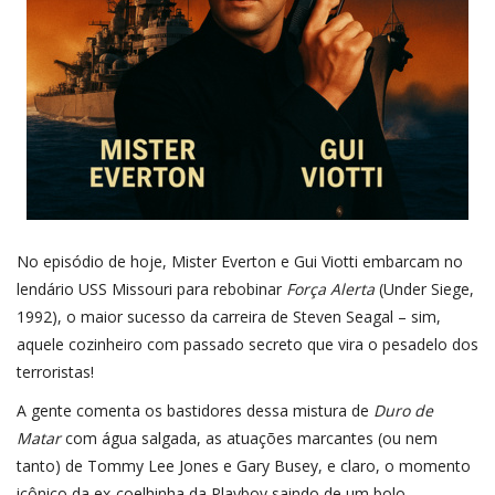
No episódio de hoje, Mister Everton e Gui Viotti embarcam no
lendário USS Missouri para rebobinar
Força Alerta
(Under Siege,
1992), o maior sucesso da carreira de Steven Seagal – sim,
aquele cozinheiro com passado secreto que vira o pesadelo dos
terroristas!
A gente comenta os bastidores dessa mistura de
Duro de
Matar
com água salgada, as atuações marcantes (ou nem
tanto) de Tommy Lee Jones e Gary Busey, e claro, o momento
icônico da ex-coelhinha da Playboy saindo de um bolo.