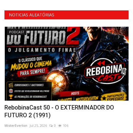
NOTICIAS ALEATÓRIAS
PODCAST
RebobinaCast 50 - O EXTERMINADOR DO
R
FUTURO 2 (1991)
(
MisterEverton
Jul 25, 2026
0
106
Mi