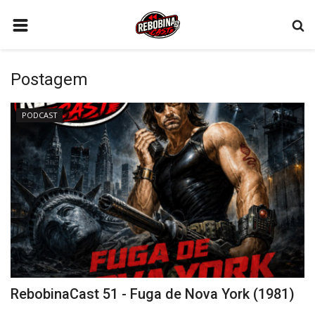
HOME
Postagem
PODCAST
FILMES
PODCAST
CONTATO
SÉRIES
GAMES
QUEM SOMOS
CONECTE-SE
REGISTO
RebobinaCast 51 - Fuga de Nova York (1981)