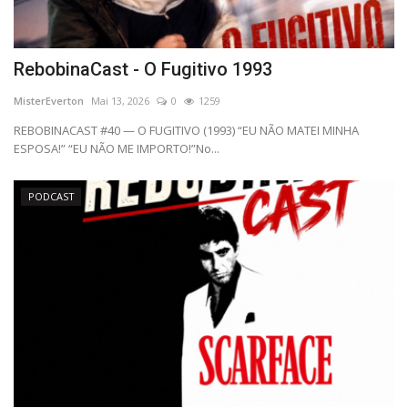
RebobinaCast - O Fugitivo 1993
MisterEverton
Mai 13, 2026
0
1259
REBOBINACAST #40 — O FUGITIVO (1993) “EU NÃO MATEI MINHA
ESPOSA!” “EU NÃO ME IMPORTO!”No...
PODCAST