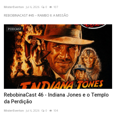
MisterEverton
Jul 6, 2026
0
107
REBOBINACAST #45 – RAMBO II: A MISSÃO
PODCAST
RebobinaCast 46 - Indiana Jones e o Templo
da Perdição
MisterEverton
Jul 6, 2026
0
104