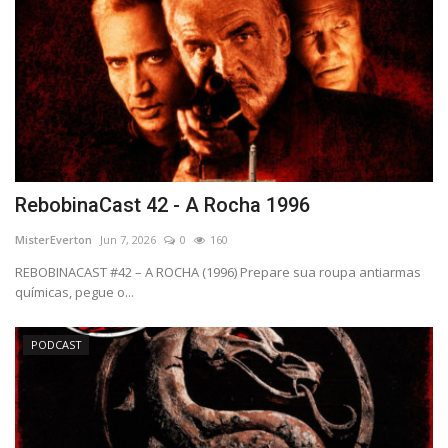
RebobinaCast 42 - A Rocha 1996
MisterEverton
Jun 7, 2026
0
160
REBOBINACAST #42 – A ROCHA (1996) Prepare sua roupa antiarmas
químicas, pegue o...
PODCAST