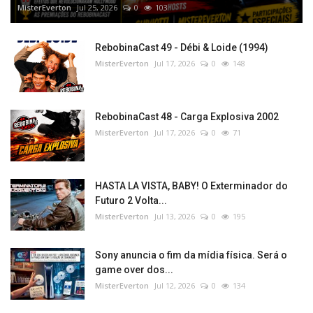
MisterEverton
Jul 25, 2026
0
103
RebobinaCast 49 - Débi & Loide (1994)
MisterEverton
Jul 17, 2026
0
148
RebobinaCast 48 - Carga Explosiva 2002
MisterEverton
Jul 17, 2026
0
71
HASTA LA VISTA, BABY! O Exterminador do
Futuro 2 Volta...
MisterEverton
Jul 13, 2026
0
195
Sony anuncia o fim da mídia física. Será o
game over dos...
MisterEverton
Jul 12, 2026
0
134