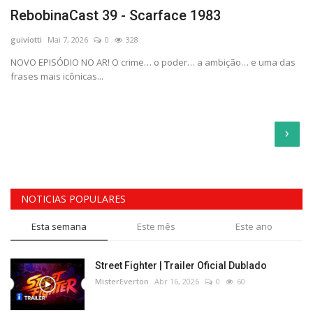
RebobinaCast 39 - Scarface 1983
guiviotti
Mai 7, 2026
0
328
NOVO EPISÓDIO NO AR! O crime… o poder… a ambição… e uma das
frases mais icônicas...
›
NOTICIAS POPULARES
Esta semana
Este mês
Este ano
Street Fighter | Trailer Oficial Dublado
MisterEverton
Abr 16, 2026
0
60