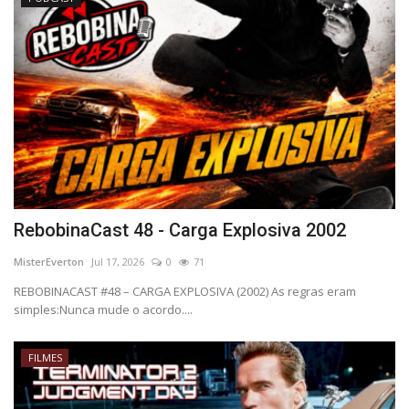
RebobinaCast 48 - Carga Explosiva 2002
MisterEverton
Jul 17, 2026
0
71
REBOBINACAST #48 – CARGA EXPLOSIVA (2002) As regras eram
simples:Nunca mude o acordo....
FILMES