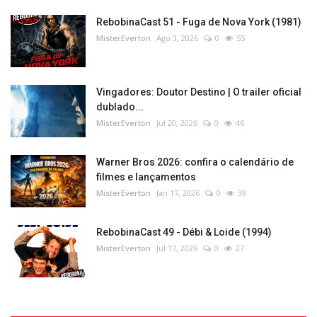
RebobinaCast 51 - Fuga de Nova York (1981)
MisterEverton
Ago 3, 2026
0
55
Vingadores: Doutor Destino | O trailer oficial
dublado...
MisterEverton
Jul 20, 2026
0
46
Warner Bros 2026: confira o calendário de
filmes e lançamentos
MisterEverton
Jan 17, 2026
0
39
RebobinaCast 49 - Débi & Loide (1994)
MisterEverton
Jul 17, 2026
0
27