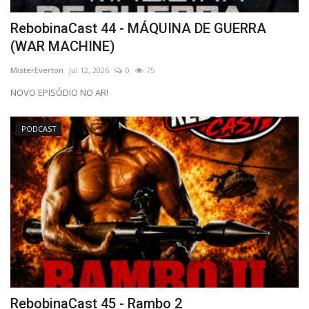
RebobinaCast 44 - MÁQUINA DE GUERRA
(WAR MACHINE)
MisterEverton
Jul 12, 2026
0
75
NOVO EPISÓDIO NO AR!
PODCAST
RebobinaCast 45 - Rambo 2