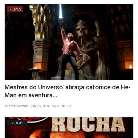
FILMES
Mestres do Universo' abraça cafonice de He-
Man em aventura...
MisterEverton
Jun 25, 2026
0
276
PODCAST