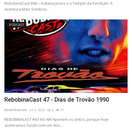
RebobinaCast #46 – Indiana Jones e o Templo da Perdição: A
Aventura Mais Sombria...
PODCAST
RebobinaCast 47 - Dias de Trovão 1990
MisterEverton
Jul 6, 2026
0
91
REBOBINACAST #47 NO AR! Apertem os cintos, porque hoje
aceleramos fundo com um dos...