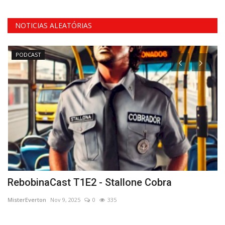
NOTICIAS ALEATÓRIAS
PODCAST
o
RebobinaCast T1E2 - Stallone Cobra
R
MisterEverton
Nov 9, 2025
0
335
ad