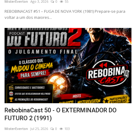
MisterEverton
Ago 3, 2026
0
55
REBOBINACAST #51 – FUGA DE NOVA YORK (1981) Prepare-se para
voltar a um dos maiores...
PODCAST
RebobinaCast 50 - O EXTERMINADOR DO
FUTURO 2 (1991)
MisterEverton
Jul 25, 2026
0
103