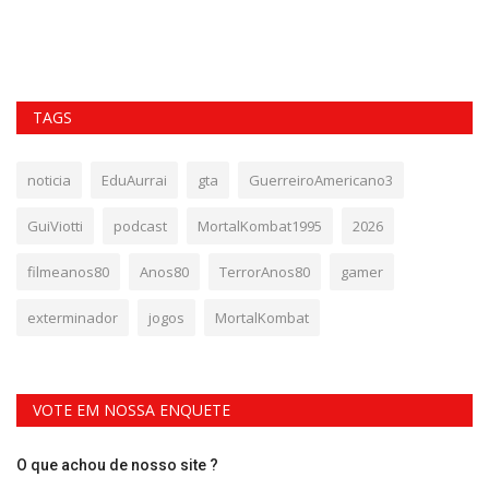
TAGS
noticia
EduAurrai
gta
GuerreiroAmericano3
GuiViotti
podcast
MortalKombat1995
2026
filmeanos80
Anos80
TerrorAnos80
gamer
exterminador
jogos
MortalKombat
VOTE EM NOSSA ENQUETE
O que achou de nosso site ?