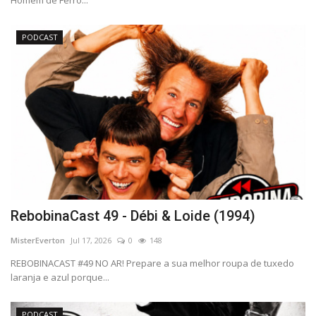
PODCAST
RebobinaCast 49 - Débi & Loide (1994)
MisterEverton
Jul 17, 2026
0
148
REBOBINACAST #49 NO AR! Prepare a sua melhor roupa de tuxedo
laranja e azul porque...
PODCAST